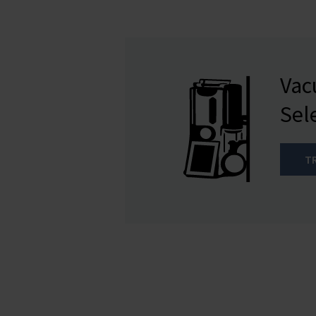
Va
Sel
T