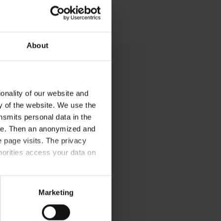
Huiles
Découvrir maintenant
About
onality of our website and
ty of the website. We use the
nsmits personal data in the
ere. Then an anonymized and
 page visits. The privacy
horities access your data on
acy statement.
Marketing