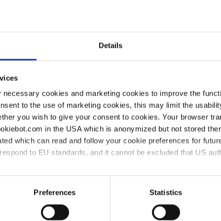
VACUU·BUS
Découvrir maintenant
Details
vices
y necessary cookies and marketing cookies to improve the functi
onsent to the use of marketing cookies, this may limit the usabili
ther you wish to give your consent to cookies. Your browser tra
cookiebot.com in the USA which is anonymized but not stored th
ted which can read and follow your cookie preferences for future
rrespond to EU standards, and it cannot be excluded that US aut
ies and the use of your personal data please visit our
data priv
Preferences
Statistics