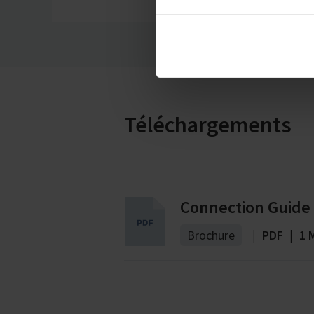
Imprint
Téléchargements
Connection Guide
Brochure
|
PDF
|
1 