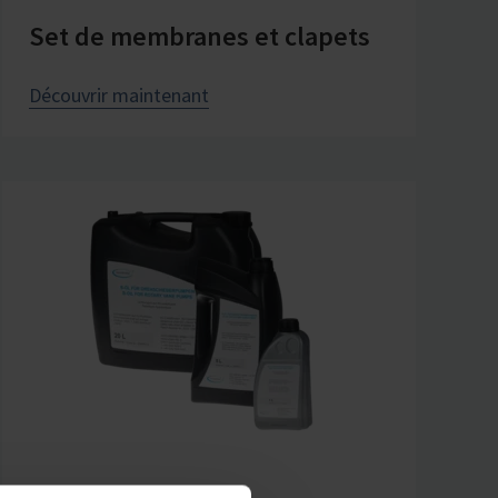
Set de membranes et clapets
Découvrir maintenant