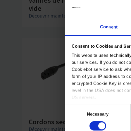
Vannes de régulation pour le
vide
Découvrir maintenant
Consent
Consent to Cookies and Ser
This website uses technicall
our services. If you do not c
Cookiebot service to ask whe
form of your IP address to 
encrypted Cookie Key is crea
level in the USA does not co
US servers.
Consent
For more information on cook
Necessary
Selection
Cordons secteur
Découvrir maintenant