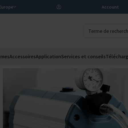
FR – Europe
Account
èmes
Accessoires
Application
Services et conseils
Téléchar