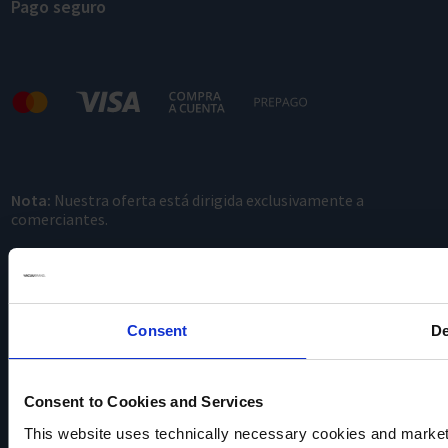
Pago seguro
Nota:
Nuestra oferta está dirigida exclusivamente a
comerciantes.
Consent
De
Consent to Cookies and Services
VACUUBRAND
This website uses technically necessary cookies and marketi