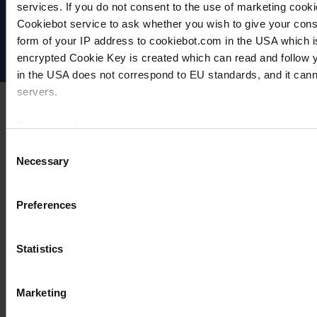
Política de privacidad
services. If you do not consent to the use of marketing cookie
Imprint
Cookiebot service to ask whether you wish to give your cons
Disclaimer
form of your IP address to cookiebot.com in the USA which 
Cookie settings
encrypted Cookie Key is created which can read and follow yo
in the USA does not correspond to EU standards, and it cann
servers.
For more information on cookies and the use of your personal
Consent
Necessary
Selection
Imprint
Preferences
Statistics
Marketing