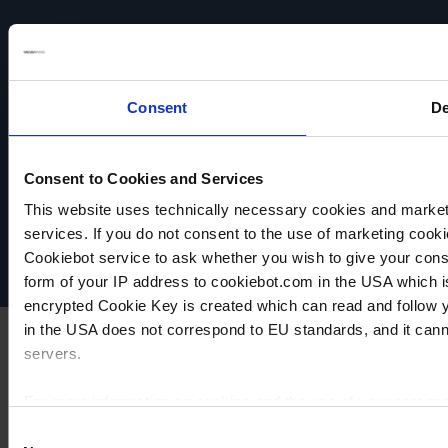
Consent
De
VACUUBRAND
Consent to Cookies and Services
Datenschutz
This website uses technically necessary cookies and marketi
Impressum
Disclaimer
services. If you do not consent to the use of marketing cookie
Cookie-Einstellungen
Cookiebot service to ask whether you wish to give your cons
form of your IP address to cookiebot.com in the USA which 
encrypted Cookie Key is created which can read and follow yo
in the USA does not correspond to EU standards, and it cann
servers.
For more information on cookies and the use of your personal
Consent