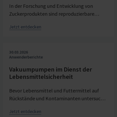
In der Forschung und Entwicklung von
Zuckerprodukten sind reproduzierbare
Bedingungen entscheidend, um Prozesse
Jetzt entdecken
gezielt zu untersuchen und
weiterzuentwickeln. Bei Pfeifer & Langen –
dem Erfinder von Würfel- und Gelierzucker –
30.03.2026
ist Vakuum eine zentrale Stellgröße bei der
Anwenderberichte
Verdampfungskristallisation im
Technikumsmaßstab. Stabile und präzise
Vakuumpumpen im Dienst der
Lebensmittelsicherheit
Vakuumtechnik von VACUUBRAND trägt
maßgeblich zu Prozesssicherheit,
Bevor Lebensmittel und Futtermittel auf
Produktqualität und Energieeffizienz der
Rückstände und Kontaminanten untersucht
Versuche bei – nahtlos integriert in die
werden können, braucht es präzise
voranschreitende digitale Transformation
Jetzt entdecken
Probenaufarbeitung. Vakuumtechnik spielt
des Forschungsbereichs im Unternehmen.