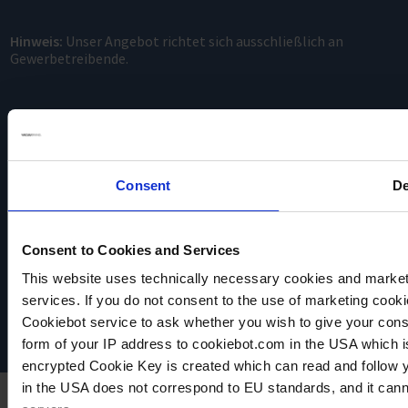
Hinweis:
Unser Angebot richtet sich ausschließlich an
Gewerbetreibende.
Consent
De
VACUUBRAND
Consent to Cookies and Services
Datenschutz
This website uses technically necessary cookies and marketi
Impressum
services. If you do not consent to the use of marketing cookie
Disclaimer
Cookiebot service to ask whether you wish to give your cons
Cookie-Einstellungen
form of your IP address to cookiebot.com in the USA which 
encrypted Cookie Key is created which can read and follow yo
in the USA does not correspond to EU standards, and it cann