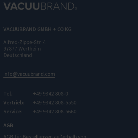
von Laborgeräten und Software
unterschiedlicher Hersteller – für die
Regelung, Messung und Datenaufzeichnung.
VACUUBRAND GMBH + CO KG
Alfred-Zippe-Str. 4
97877 Wertheim
Deutschland
info@vacuubrand.com
Tel.:
+49 9342 808-0
Vertrieb:
+49 9342 808-5550
Service:
+49 9342 808-5660
AGB
AGB für Bestellungen außerhalb von