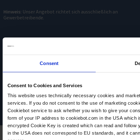
Hinweis:
Unser Angebot richtet sich ausschließlich an
Gewerbetreibende.
Consent
De
VACUUBRAND
Consent to Cookies and Services
Datenschutz
This website uses technically necessary cookies and marketi
Impressum
Disclaimer
services. If you do not consent to the use of marketing cookie
Cookie-Einstellungen
Cookiebot service to ask whether you wish to give your cons
form of your IP address to cookiebot.com in the USA which 
encrypted Cookie Key is created which can read and follow yo
in the USA does not correspond to EU standards, and it cann