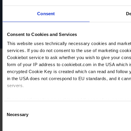
VACUUBRAND
Consent
De
Datenschutz
Impressum
Disclaimer
Cookie-Einstellungen
Consent to Cookies and Services
This website uses technically necessary cookies and marketi
services. If you do not consent to the use of marketing cookie
Cookiebot service to ask whether you wish to give your cons
form of your IP address to cookiebot.com in the USA which 
encrypted Cookie Key is created which can read and follow yo
in the USA does not correspond to EU standards, and it cann
servers.
For more information on cookies and the use of your personal
Consent
Necessary
Selection
Imprint