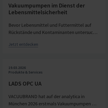
Technikumsmaßstab. Stabile und präzise
Vakuumpumpen im Dienst der
Lebensmittelsicherheit
Vakuumtechnik von VACUUBRAND trägt
maßgeblich zu Prozesssicherheit,
Bevor Lebensmittel und Futtermittel auf
Produktqualität und Energieeffizienz der
Rückstände und Kontaminanten untersucht
Versuche bei – nahtlos integriert in die
werden können, braucht es präzise
voranschreitende digitale Transformation
Jetzt entdecken
Probenaufarbeitung. Vakuumtechnik spielt
des Forschungsbereichs im Unternehmen.
dabei eine zentrale Rolle – wie ein Beispiel
aus dem Chemischen und
19.03.2026
Veterinäruntersuchungsamt (CVUA) Freiburg
Produkte & Services
zeigt. Im Interview sprechen wir mit
Chemielaborantin Lena Moosmann über ihre
LADS OPC UA
täglichen Erfahrungen.
VACUUBRAND hat auf der analytica in
München 2026 erstmals Vakuumpumpen mit