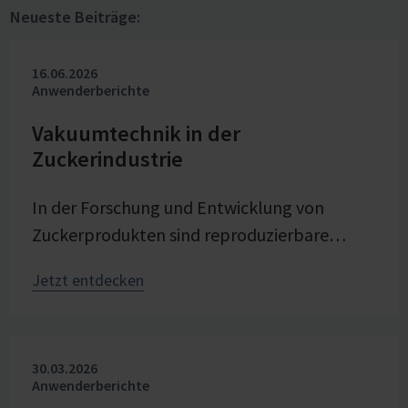
Neueste Beiträge:
16.06.2026
Anwenderberichte
Vakuumtechnik in der
Zuckerindustrie
In der Forschung und Entwicklung von
Zuckerprodukten sind reproduzierbare
Bedingungen entscheidend, um Prozesse
Jetzt entdecken
gezielt zu untersuchen und
weiterzuentwickeln. Bei Pfeifer & Langen –
dem Erfinder von Würfel- und Gelierzucker –
30.03.2026
ist Vakuum eine zentrale Stellgröße bei der
Anwenderberichte
Verdampfungskristallisation im