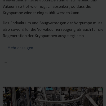
Vakuum so tief wie möglich absenken, so dass die
Kryopumpe wieder eingekühlt werden kann.
Das Endvakuum und Saugvermögen der Vorpumpe muss
also sowohl für die Vorvakuumerzeugung als auch für die
Regeneration der Kryopumpen ausgelegt sein.
Neben den Leistungsdaten ist für viele Anwendungen,
Mehr anzeigen
insbesondere in der Physik, sauberes und
kohlenwasserstofffreies Vakuum erforderlich.
Grundsätzlich sind daher ölfreie Pumpentypen zu
bevorzugen, um Verunreinigungen durch Öldämpfe zu
vermeiden. Außerdem ist darauf zu achten, dass durch
die Pumpe kein Abrieb entsteht, der in das
Vakuumsystem gelangt. Werden aggressive Gase
gefördert, ist eine chemiebeständige Vakuumpumpe
erforderlich.