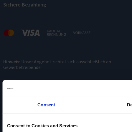
Sichere Bezahlung
Hinweis:
Unser Angebot richtet sich ausschließlich an
Gewerbetreibende.
Consent
De
Consent to Cookies and Services
VACUUBRAND