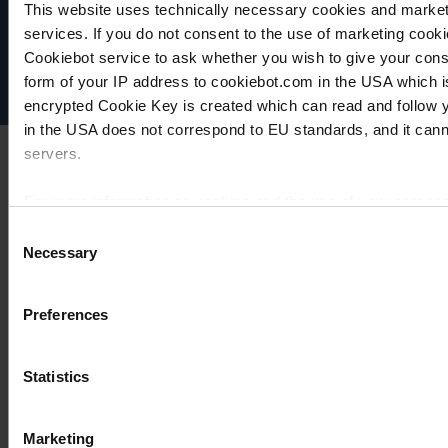
Datenschutz
This website uses technically necessary cookies and marketi
Impressum
services. If you do not consent to the use of marketing cookie
Disclaimer
Cookiebot service to ask whether you wish to give your cons
Cookie-Einstellungen
form of your IP address to cookiebot.com in the USA which 
encrypted Cookie Key is created which can read and follow yo
in the USA does not correspond to EU standards, and it cann
servers.
For more information on cookies and the use of your personal
Consent
Necessary
Selection
Imprint
Preferences
Statistics
Marketing