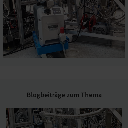
Die Schraubenpumpe VACUU·PURE erfüllt all diese
Kriterien. Sie eignet sich daher perfekt als
Vorvakuumpumpe und für die Regeneration der
Kryopumpe. VACUU·PURE ist speziell für Prozesse im
-3
Vakuumbereich bis 10
mbar entwickelt, kann aber auch
über längere Zeit bei höheren Drücken betrieben werden.
Das Evakuieren auch größerer Anlagen von
-3
Atmosphärendruck bis in den 10
mbar Vakuumbereich
kann so ohne Wechsel der Vakuumpumpe erfolgen. Für
das Arbeiten mit aggressiven Medien steht die
chemiebeständige Version VACUU·PURE 10C zur
Blogbeiträge zum Thema
Verfügung.