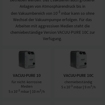
Anlagen von Atmosphärendruck bis in
-3
den Vakuumbereich von 10
mbar kann so ohne
Wechsel der Vakuumpumpe erfolgen. Für das
Arbeiten mit aggressiven Medien steht die
chemiebeständige Version VACUU·PURE 10C zur
Verfügung.
VACUU·PURE 10
VACUU·PURE 10C
für nicht-korrosive
chemiebeständig
Medien
-3
3
5 x 10
mbar | 9 m
/h
-3
3
5 x 10
mbar | 10 m
/h