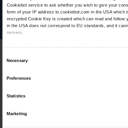
VACUUBRAND
Cookiebot service to ask whether you wish to give your cons
Datenschutz
form of your IP address to cookiebot.com in the USA which 
Impressum
Disclaimer
encrypted Cookie Key is created which can read and follow yo
Cookie-Einstellungen
in the USA does not correspond to EU standards, and it cann
servers.
For more information on cookies and the use of your personal
Consent
Necessary
Selection
Imprint
Preferences
Statistics
Marketing