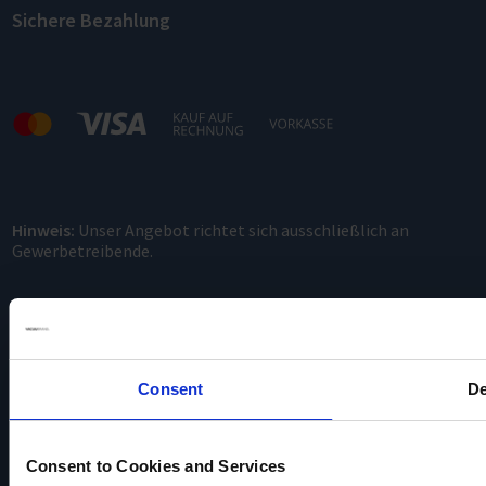
Sichere Bezahlung
Hinweis:
Unser Angebot richtet sich ausschließlich an
Gewerbetreibende.
Consent
De
Consent to Cookies and Services
VACUUBRAND