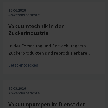
16.06.2026
Anwenderberichte
Vakuumtechnik in der
Zuckerindustrie
In der Forschung und Entwicklung von
Zuckerprodukten sind reproduzierbare
Bedingungen entscheidend, um Prozesse
Jetzt entdecken
gezielt zu untersuchen und
weiterzuentwickeln. Bei Pfeifer & Langen –
dem Erfinder von Würfel- und Gelierzucker –
30.03.2026
ist Vakuum eine zentrale Stellgröße bei der
Anwenderberichte
Verdampfungskristallisation im
Technikumsmaßstab. Stabile und präzise
Vakuumpumpen im Dienst der