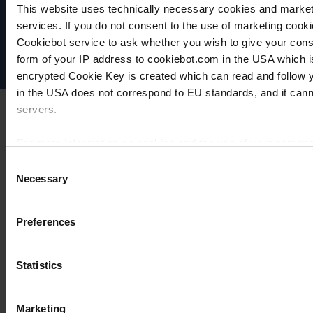
Datenschutz
This website uses technically necessary cookies and marketi
Impressum
services. If you do not consent to the use of marketing cookie
Disclaimer
Cookiebot service to ask whether you wish to give your cons
Cookie-Einstellungen
form of your IP address to cookiebot.com in the USA which 
encrypted Cookie Key is created which can read and follow yo
in the USA does not correspond to EU standards, and it cann
servers.
For more information on cookies and the use of your personal
Consent
Necessary
Selection
Imprint
Preferences
Statistics
Marketing