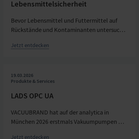
Lebensmittelsicherheit
Vakuumtechnik von VACUUBRAND trägt
maßgeblich zu Prozesssicherheit,
Bevor Lebensmittel und Futtermittel auf
Produktqualität und Energieeffizienz der
Rückstände und Kontaminanten untersucht
Versuche bei – nahtlos integriert in die
werden können, braucht es präzise
voranschreitende digitale Transformation
Jetzt entdecken
Probenaufarbeitung. Vakuumtechnik spielt
des Forschungsbereichs im Unternehmen.
dabei eine zentrale Rolle – wie ein Beispiel
aus dem Chemischen und
19.03.2026
Veterinäruntersuchungsamt (CVUA) Freiburg
Produkte & Services
zeigt. Im Interview sprechen wir mit
Chemielaborantin Lena Moosmann über ihre
LADS OPC UA
täglichen Erfahrungen.
VACUUBRAND hat auf der analytica in
München 2026 erstmals Vakuumpumpen mit
LADS-Schnittstelle vorgestellt und macht
Jetzt entdecken