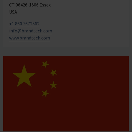
CT 06426-1506 Essex
USA
+1 860 7672562
info@brandtech.com
www.brandtech.com