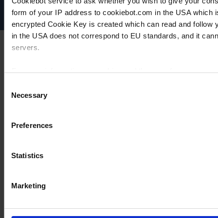
Cookiebot service to ask whether you wish to give your cons
Cookie-Einstellungen
form of your IP address to cookiebot.com in the USA which 
encrypted Cookie Key is created which can read and follow yo
in the USA does not correspond to EU standards, and it cann
servers.
For more information on cookies and the use of your personal
Consent
Necessary
Selection
Imprint
Preferences
Statistics
Marketing