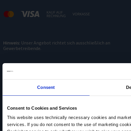
Hinweis:
Unser Angebot richtet sich ausschließlich an
Gewerbetreibende.
Consent
De
Consent to Cookies and Services
VACUUBRAND
Datenschutz
This website uses technically necessary cookies and marketi
Impressum
services. If you do not consent to the use of marketing cookie
Disclaimer